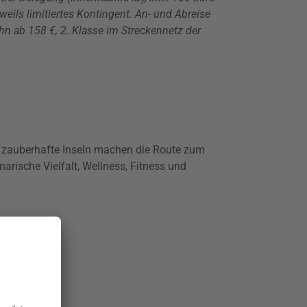
eils limitiertes Kontingent. An- und Abreise
hn ab 158 €, 2. Klasse im Streckennetz der
d zauberhafte Inseln machen die Route zum
arische Vielfalt, Wellness, Fitness und