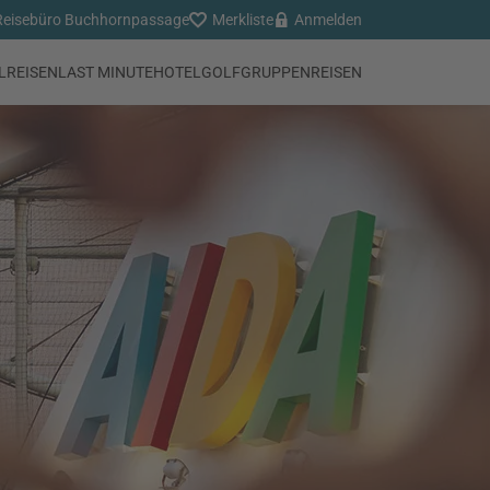
eisebüro Buchhornpassage
Merkliste
Anmelden
LREISEN
LAST MINUTE
HOTEL
GOLFGRUPPENREISEN