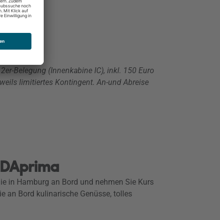
er-Belegung (Innenkabine IC), inkl. 150 Euro
eils limitiertes Kontingent. An-und Abreise
AIDAprima
n Sie in Hamburg an Bord und nehmen Sie Kurs
an Bord kulinarische Genüsse, tolles