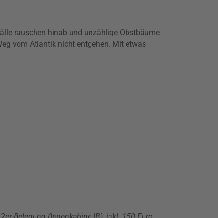
rfälle rauschen hinab und unzählige Obstbäume
Weg vom Atlantik nicht entgehen. Mit etwas
er-Belegung (Innenkabine IB), inkl. 150 Euro