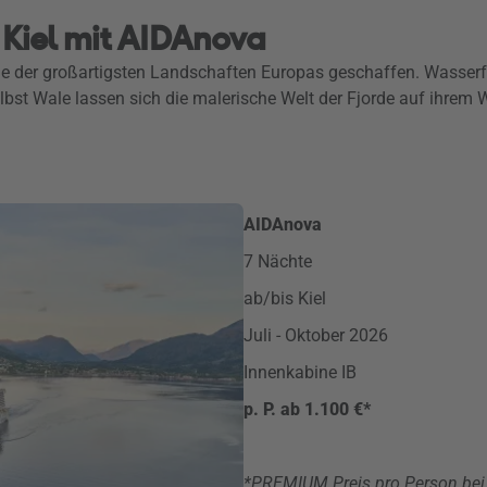
Kiel mit AIDAnova
ine der großartigsten Landschaften Europas geschaffen. Wasse
bst Wale lassen sich die malerische Welt der Fjorde auf ihrem 
AIDAnova
7 Nächte
ab/bis Kiel
Juli - Oktober 2026
Innenkabine IB
p. P. ab 1.100 €*
*PREMIUM Preis pro Person bei 2