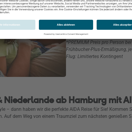
Dezember 2026 - April 2027
Innenkabine IC
p. P. ab 615 €*
*PREMIUM Preis pro Person bei 2
Frühbucher-Plus-Ermäßigung, jew
Flug:
Limitiertes Kontingent
 & Niederlande ab Hamburg mit 
estyle – dann haben wir die perfekte AIDA Reise für Sie! Komme
. Auf dem Weg von einem Traumziel zum nächsten genießen Sie 