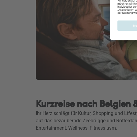
Kurzreise nach Belgien
Ihr Herz schlägt für Kultur, Shopping und Lif
auf das bezaubernde Zeebrügge und Rotterdam
Entertainment, Wellness, Fitness uvm.