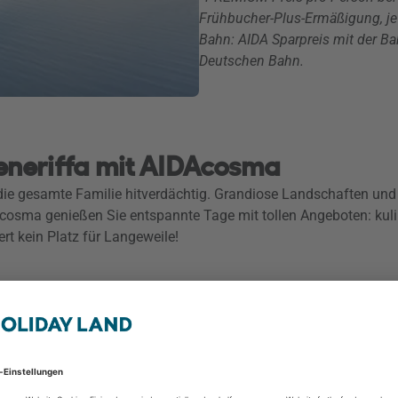
Frühbucher-Plus-Ermäßigung, jew
Bahn: AIDA Sparpreis mit der Ba
Deutschen Bahn.
eneriffa mit AIDAcosma
 die gesamte Familie hitverdächtig. Grandiose Landschaften un
cosma genießen Sie entspannte Tage mit tollen Angeboten: kulin
rt kein Platz für Langeweile!
AIDAcosma
7 Nächte
ab/bis Gran Canaria inkl. Flug