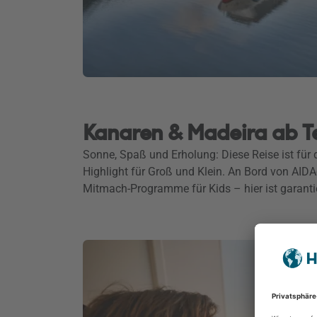
Kanaren & Madeira ab T
Sonne, Spaß und Erholung: Diese Reise ist für
Highlight für Groß und Klein. An Bord von AIDA
Mitmach-Programme für Kids – hier ist garantie