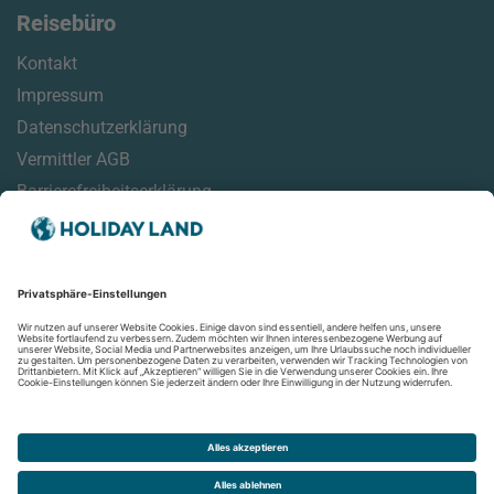
Reisebüro
Kontakt
Impressum
Datenschutzerklärung
Vermittler AGB
Barrierefreiheitserklärung
Service
Reisemonitor
Online Check-In Informationen
Reisehinweise
Aktuelles
Newsletter